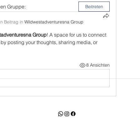
nen Gruppe:
Beitreten
n Beitrag in
Wildwestadventuresna Group
tadventuresna Group
! A space for us to connect 
 by posting your thoughts, sharing media, or 
8 Ansichten
Wild West Adventure Tours cc
©2023