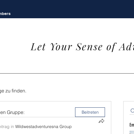
mbers
Let Your Sense of Ad
ge zu finden.
nen Gruppe:
Beitreten
Em
itrag in
Wildwestadventuresna Group